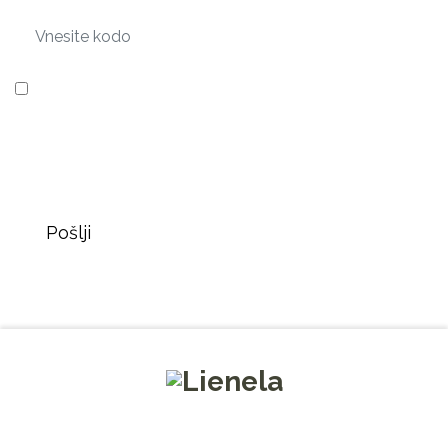
Strinjam se, da LIENELA d.o.o. zgoraj navedene
osebne podatke uporabi za pošiljanje novic v zvezi s
kozmetičnimi storitvami in tretmaji, nasveti glede
kozmetičnih tretmajev in oglasnimi sporočili za
kozmetične izdelke.
Pošlji