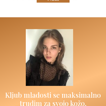
Kljub mladosti se maksimalno
trudim za svojo kožo.