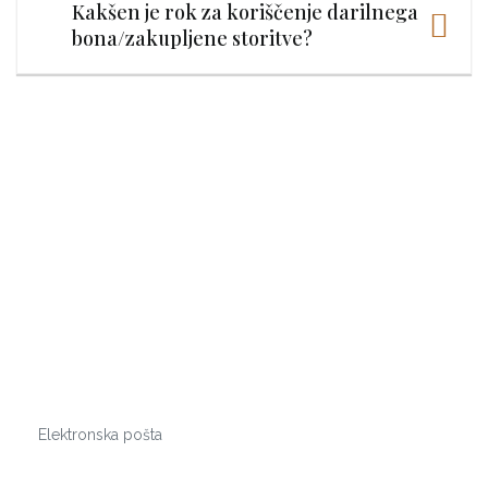
Kakšen je rok za koriščenje darilnega
bona/zakupljene storitve?
Prijavi se na naše
novičke!