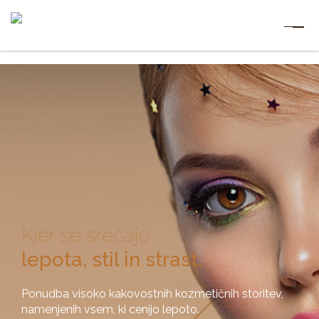
Kjer se srečajo
lepota, stil in strast.
Ponudba visoko kakovostnih kozmetičnih storitev,
namenjenih vsem, ki cenijo lepoto.